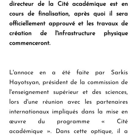
directeur de la Cité académique est en
KASA : 30 ans d'audace, de résilience et d'avenir
cours de finalisation, après quoi il sera
en Arménie
officiellement approuvé et les travaux de
création de l'infrastructure physique
Le premier hôtel Hyatt Regency d'Arménie
commenceront.
ouvrira ses portes à Dilijan
L'annoce en a été faite par Sarkis
Hayotsyan, président de la commission de
l'enseignement supérieur et des sciences,
lors d'une réunion avec les partenaires
internationaux impliqués dans la mise en
œuvre du programme « Cité
académique ». Dans cette optique, il a