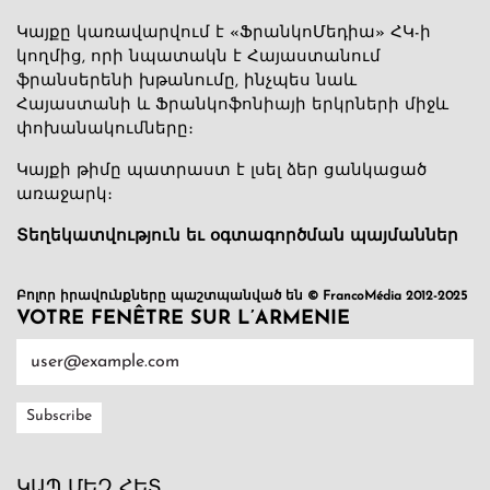
Կայքը կառավարվում է «ՖրանկոՄեդիա» ՀԿ-ի
կողմից, որի նպատակն է Հայաստանում
ֆրանսերենի խթանումը, ինչպես նաև
Հայաստանի և Ֆրանկոֆոնիայի երկրների միջև
փոխանակումները։
Կայքի թիմը պատրաստ է լսել ձեր ցանկացած
առաջարկ։
Տեղեկատվություն եւ օգտագործման պայմաններ
Բոլոր իրավունքները պաշտպանված են © FrancoMédia 2012-2025
VOTRE FENÊTRE SUR L’ARMENIE
ԿԱՊ ՄԵԶ ՀԵՏ