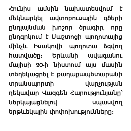
" Tant qu'il n'existe pas d'alternative concrète, la
Հունիս ամսին նախատեսվում է
question d'un référendum ne se pose pas. "
մեկնարկել ավտոբուսային գծերի
ընդլայնման խոշոր ծրագիր, որը
KASA : 30 ans d'audace, de résilience et d'avenir
en Arménie
ընդգրկում է Մաշտոցի պողոտայից
մինչև Իսակովի պողոտա ձգվող
Le premier hôtel Hyatt Regency d'Arménie
հատվածը։ Երևանի ավագանու
ouvrira ses portes à Dilijan
մայիսի 20-ի նիստում այս մասին
տեղեկացրել է քաղաքապետարանի
տրանսպորտի վարչության
ղեկավար Վազգեն Հարությունյանը՝
ներկայացնելով սպասվող
երթևեկային փոփոխությունները։