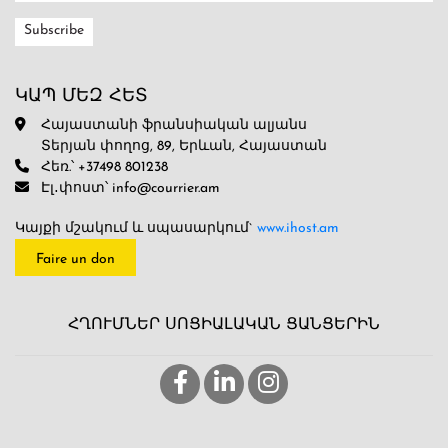
ԿԱՊ ՄԵԶ ՀԵՏ
Հայաստանի ֆրանսիական ալյանս
Տերյան փողոց, 89, Երևան, Հայաստան
Հեռ.՝ +37498 801238
Էլ․փոստ՝ info@courrier.am
Կայքի մշակում և սպասարկում`
www.ihost.am
Faire un don
ՀՂՈՒՄՆԵՐ ՍՈՑԻԱԼԱԿԱՆ ՑԱՆՑԵՐԻՆ