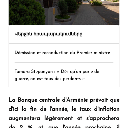
Վերջին հրապարակումները
Démission et reconduction du Premier ministre
Tamara Stepanyan : « Dès qu’on parle de
guerre, on est tous des perdants »
" Tant qu'il n'existe pas d'alternative concrète, la
La Banque centrale d'Arménie prévoit que
question d'un référendum ne se pose pas. "
d'ici la fin de l'année, le taux d'inflation
augmentera légèrement et s'approchera
KASA : 30 ans d'audace, de résilience et d'avenir
de 2 %, et que l'année prochaine, il