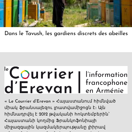
Dans le Tavush, les gardiens discrets des abeilles
« Le Courrier d’Erevan » Հայաստանում հիմնված
միակ ֆրանսալեզու լրատվամիջոցն է։ Այն
հիմնադրվել է 2012 թվականի հոկտեմբերին՝
Հայաստանի կողմից Ֆրանկոֆոնիայի
միջազգային կազմակերպությանը լիիրավ