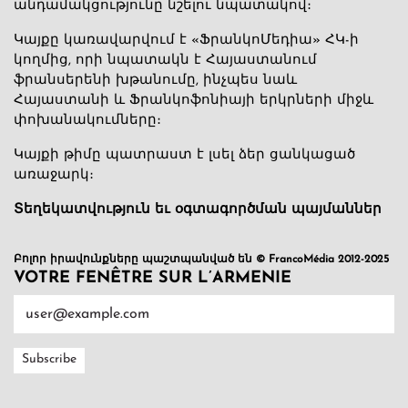
անդամակցությունը նշելու նպատակով։
Կայքը կառավարվում է «ՖրանկոՄեդիա» ՀԿ-ի
կողմից, որի նպատակն է Հայաստանում
ֆրանսերենի խթանումը, ինչպես նաև
Հայաստանի և Ֆրանկոֆոնիայի երկրների միջև
փոխանակումները։
Կայքի թիմը պատրաստ է լսել ձեր ցանկացած
առաջարկ։
Տեղեկատվություն եւ օգտագործման պայմաններ
Բոլոր իրավունքները պաշտպանված են © FrancoMédia 2012-2025
VOTRE FENÊTRE SUR L’ARMENIE