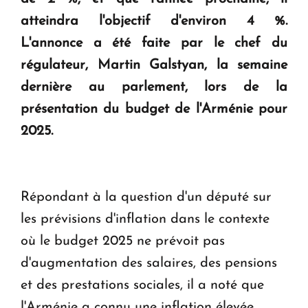
en Arménie
atteindra l'objectif d'environ 4 %.
L'annonce a été faite par le chef du
Le premier hôtel Hyatt Regency d'Arménie
régulateur, Martin Galstyan, la semaine
ouvrira ses portes à Dilijan
dernière au parlement, lors de la
présentation du budget de l'Arménie pour
2025.
Répondant à la question d'un député sur
les prévisions d'inflation dans le contexte
où le budget 2025 ne prévoit pas
d'augmentation des salaires, des pensions
et des prestations sociales, il a noté que
l'Arménie a connu une inflation élevée