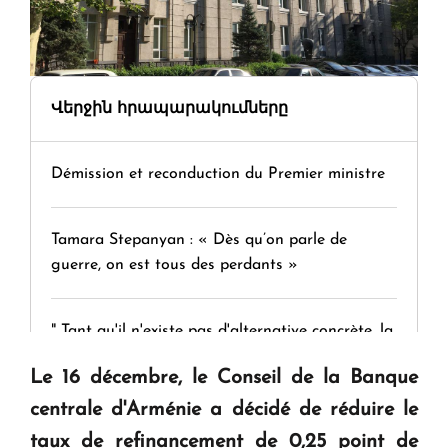
Վերջին հրապարակումները
Démission et reconduction du Premier ministre
Tamara Stepanyan : « Dès qu’on parle de
guerre, on est tous des perdants »
" Tant qu'il n'existe pas d'alternative concrète, la
question d'un référendum ne se pose pas. "
Le 16 décembre, le Conseil de la Banque
centrale d'Arménie a décidé de réduire le
KASA : 30 ans d'audace, de résilience et d'avenir
taux de refinancement de 0,25 point de
en Arménie