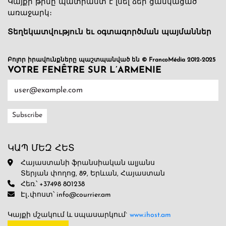
Կայքի թիմը պատրաստ է լսել ձեր ցանկացած
առաջարկ։
Տեղեկատվություն եւ օգտագործման պայմաններ
Բոլոր իրավունքները պաշտպանված են © FrancoMédia 2012-2025
VOTRE FENÊTRE SUR L’ARMENIE
ԿԱՊ ՄԵԶ ՀԵՏ
Հայաստանի ֆրանսիական ալյանս
Տերյան փողոց, 89, Երևան, Հայաստան
Հեռ.՝ +37498 801238
Էլ․փոստ՝ info@courrier.am
Կայքի մշակում և սպասարկում`
www.ihost.am