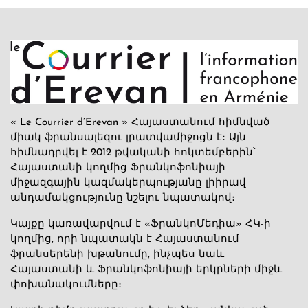
« Le Courrier d’Erevan » Հայաստանում հիմնված
միակ ֆրանսալեզու լրատվամիջոցն է։ Այն
հիմնադրվել է 2012 թվականի հոկտեմբերին՝
Հայաստանի կողմից Ֆրանկոֆոնիայի
միջազգային կազմակերպությանը լիիրավ
անդամակցությունը նշելու նպատակով։
Կայքը կառավարվում է «ՖրանկոՄեդիա» ՀԿ-ի
կողմից, որի նպատակն է Հայաստանում
ֆրանսերենի խթանումը, ինչպես նաև
Հայաստանի և Ֆրանկոֆոնիայի երկրների միջև
փոխանակումները։