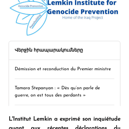
Վերջին հրապարակումները
Démission et reconduction du Premier ministre
Tamara Stepanyan : « Dès qu’on parle de
guerre, on est tous des perdants »
" Tant qu'il n'existe pas d'alternative concrète, la
L'Institut Lemkin a exprimé son inquiétude
question d'un référendum ne se pose pas. "
quant aux récentes déclarations du