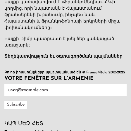
Կայքը կառավարվում է «ՖրանկոՄեդիա» ՀԿ-ի
կողմից, որի նպատակն է Հայաստանում
ֆրանսերենի խթանումը, ինչպես նաև
Հայաստանի և Ֆրանկոֆոնիայի երկրների միջև
փոխանակումները։
Կայքի թիմը պատրաստ է լսել ձեր ցանկացած
առաջարկ։
Տեղեկատվություն եւ օգտագործման պայմաններ
Բոլոր իրավունքները պաշտպանված են © FrancoMédia 2012-2025
VOTRE FENÊTRE SUR L’ARMENIE
ԿԱՊ ՄԵԶ ՀԵՏ