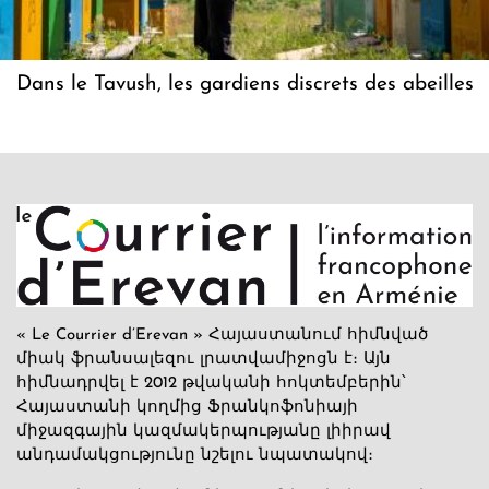
Dans le Tavush, les gardiens discrets des abeilles
« Le Courrier d’Erevan » Հայաստանում հիմնված
միակ ֆրանսալեզու լրատվամիջոցն է։ Այն
հիմնադրվել է 2012 թվականի հոկտեմբերին՝
Հայաստանի կողմից Ֆրանկոֆոնիայի
միջազգային կազմակերպությանը լիիրավ
անդամակցությունը նշելու նպատակով։