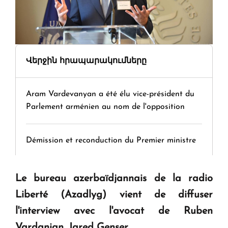
Վերջին հրապարակումները
Aram Vardevanyan a été élu vice-président du
Parlement arménien au nom de l'opposition
Démission et reconduction du Premier ministre
Tamara Stepanyan : « Dès qu’on parle de
Le bureau azerbaïdjannais de la radio
guerre, on est tous des perdants »
Liberté (Azadlyg) vient de diffuser
l'interview avec l'avocat de Ruben
" Tant qu'il n'existe pas d'alternative concrète, la
Vardanian, Jared Genser.