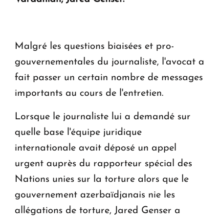
question d'un référendum ne se pose pas. "
KASA : 30 ans d'audace, de résilience et d'avenir
Malgré les questions biaisées et pro-
en Arménie
gouvernementales du journaliste, l'avocat a
fait passer un certain nombre de messages
importants au cours de l'entretien.
Lorsque le journaliste lui a demandé sur
quelle base l'équipe juridique
internationale avait déposé un appel
urgent auprès du rapporteur spécial des
Nations unies sur la torture alors que le
gouvernement azerbaïdjanais nie les
allégations de torture, Jared Genser a