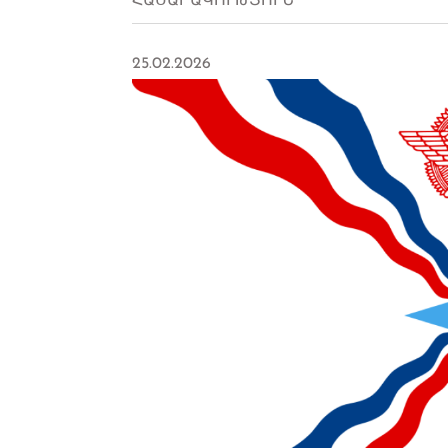
ՀԱՍԱՐԱԿՈՒԹՅՈՒՆ
25.02.2026