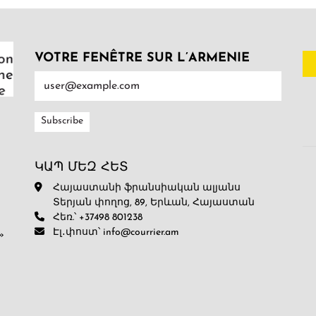
VOTRE FENÊTRE SUR L’ARMENIE
ԿԱՊ ՄԵԶ ՀԵՏ
Հայաստանի ֆրանսիական ալյանս
Տերյան փողոց, 89, Երևան, Հայաստան
Հեռ.՝ +37498 801238
Էլ․փոստ՝ info@courrier.am
»