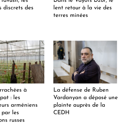
Tavush, les
Dans le Vayots Dzor, le
 discrets des
lent retour à la vie des
terres minées
arrachées à
La défense de Ruben
at : les
Vardanyan a déposé une
teurs arméniens
plainte auprès de la
 par les
CEDH
ions russes