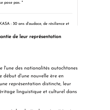
se pose pas. "
KASA : 30 ans d'audace, de résilience et
d'avenir en Arménie
antie de leur représentation
Le premier hôtel Hyatt Regency
d'Arménie ouvrira ses portes à Dilijan
 l'une des nationalités autochtones
le début d'une nouvelle ère en
une représentation distincte, leur
éritage linguistique et culturel dans