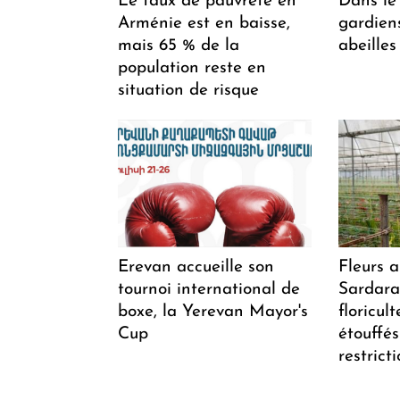
Le taux de pauvreté en
Dans le 
Arménie est en baisse,
gardiens
mais 65 % de la
abeilles
population reste en
situation de risque
Erevan accueille son
Fleurs 
tournoi international de
Sardarap
boxe, la Yerevan Mayor's
floricul
Cup
étouffés
restrict