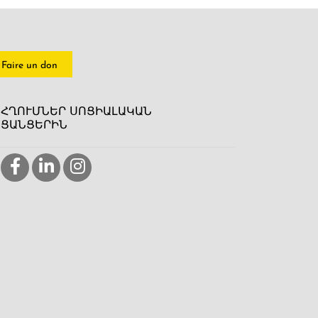
Faire un don
ՀՂՈՒՄՆԵՐ ՍՈՑԻԱԼԱԿԱՆ
ՑԱՆՑԵՐԻՆ