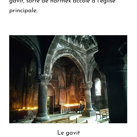
gavit
, sorte de narthex accolé à l’église
principale.
Le
gavit