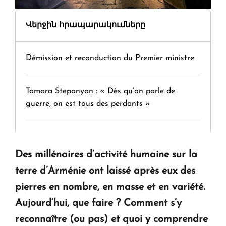
Վերջին հրապարակումները
Démission et reconduction du Premier ministre
Tamara Stepanyan : « Dès qu’on parle de
guerre, on est tous des perdants »
" Tant qu'il n'existe pas d'alternative concrète, la
question d'un référendum ne se pose pas. "
Des millénaires d’activité humaine sur la
terre d’Arménie ont laissé après eux des
KASA : 30 ans d'audace, de résilience et d'avenir
pierres en nombre, en masse et en variété.
en Arménie
Aujourd’hui, que faire ? Comment s’y
reconnaître (ou pas) et quoi y comprendre