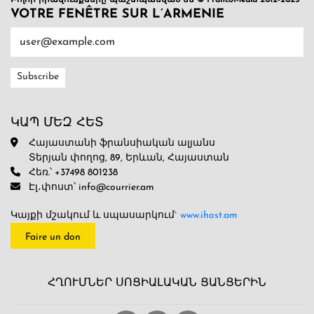
Բոլոր իրավունքները պաշտպանված են © FrancoMédia 2012-2025
VOTRE FENÊTRE SUR L’ARMENIE
ԿԱՊ ՄԵԶ ՀԵՏ
Հայաստանի ֆրանսիական ալյանս
Տերյան փողոց, 89, Երևան, Հայաստան
Հեռ.՝ +37498 801238
Էլ․փոստ՝ info@courrier.am
Կայքի մշակում և սպասարկում`
www.ihost.am
Faire un don
ՀՂՈՒՄՆԵՐ ՍՈՑԻԱԼԱԿԱՆ ՑԱՆՑԵՐԻՆ