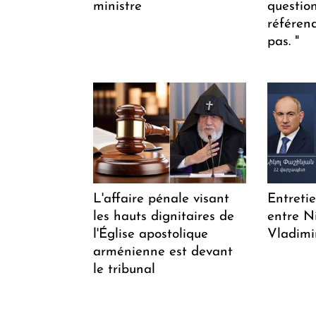
ministre
questio
référen
pas. "
L'affaire pénale visant
Entreti
les hauts dignitaires de
entre N
l'Église apostolique
Vladimi
arménienne est devant
le tribunal