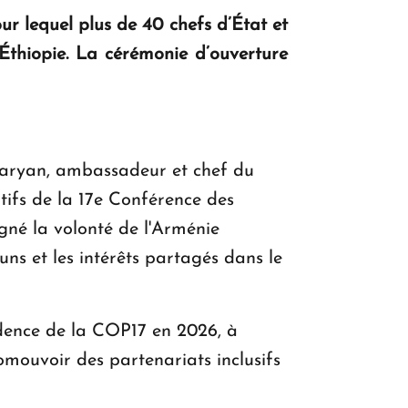
r lequel plus de 40 chefs d’État et
KASA : 30 ans d'audace, de résilience et
Éthiopie. La cérémonie d’ouverture
d'avenir en Arménie
Le premier hôtel Hyatt Regency
d'Arménie ouvrira ses portes à Dilijan
garyan, ambassadeur et chef du
tifs de la 17e Conférence des
igné la volonté de l'Arménie
ns et les intérêts partagés dans le
idence de la COP17 en 2026, à
omouvoir des partenariats inclusifs