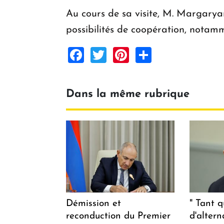
Au cours de sa visite, M. Margaryan
possibilités de coopération, nota
Facebook
Twitter
Pinterest
Share
Dans la même rubrique
Démission et
" Tant q
reconduction du Premier
d'altern