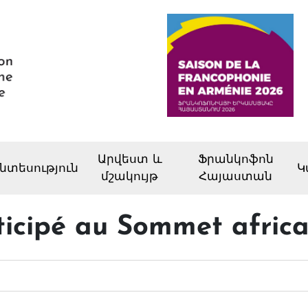
Արվեստ և
Ֆրանկոֆոն
նտեսություն
Կ
մշակույթ
Հայաստան
icipé au Sommet africai