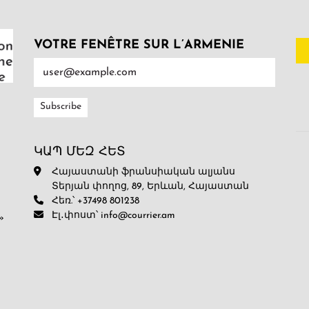
VOTRE FENÊTRE SUR L’ARMENIE
ԿԱՊ ՄԵԶ ՀԵՏ
Հայաստանի ֆրանսիական ալյանս
Տերյան փողոց, 89, Երևան, Հայաստան
Հեռ.՝ +37498 801238
Էլ․փոստ՝ info@courrier.am
»