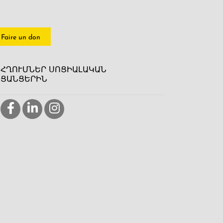
Faire un don
ՀՂՈՒՄՆԵՐ ՍՈՑԻԱԼԱԿԱՆ
ՑԱՆՑԵՐԻՆ