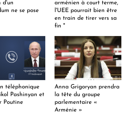
n d'un
arménien à court terme,
dum ne se pose
l'UEE pourrait bien être
en train de tirer vers sa
fin "
en téléphonique
Anna Grigoryan prendra
ikol Pashinyan et
la tête du groupe
r Poutine
parlementaire «
Arménie »