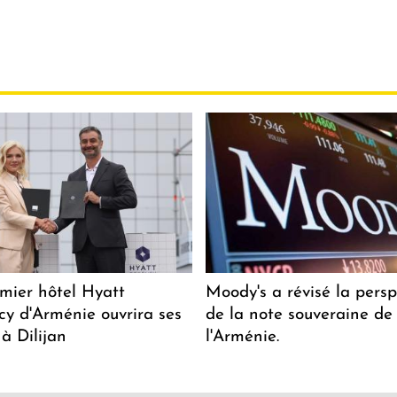
mier hôtel Hyatt
Moody's a révisé la persp
y d'Arménie ouvrira ses
de la note souveraine de
 à Dilijan
l'Arménie.