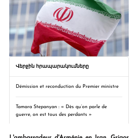
Վերջին հրապարակումները
Démission et reconduction du Premier ministre
Tamara Stepanyan : « Dès qu’on parle de
guerre, on est tous des perdants »
" Tant qu'il n'existe pas d'alternative concrète, la
L'ambassadeur d'Arménie en Iran, Grigor