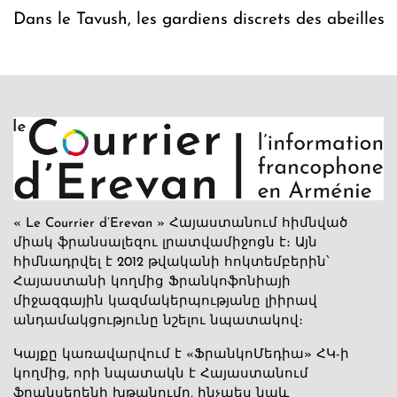
Dans le Tavush, les gardiens discrets des abeilles
« Le Courrier d’Erevan » Հայաստանում հիմնված
միակ ֆրանսալեզու լրատվամիջոցն է։ Այն
հիմնադրվել է 2012 թվականի հոկտեմբերին՝
Հայաստանի կողմից Ֆրանկոֆոնիայի
միջազգային կազմակերպությանը լիիրավ
անդամակցությունը նշելու նպատակով։
Կայքը կառավարվում է «ՖրանկոՄեդիա» ՀԿ-ի
կողմից, որի նպատակն է Հայաստանում
ֆրանսերենի խթանումը, ինչպես նաև