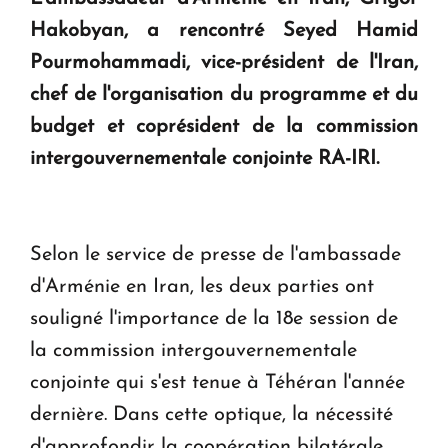
question d'un référendum ne se pose pas. "
Hakobyan, a rencontré Seyed Hamid
Pourmohammadi, vice-président de l'Iran,
KASA : 30 ans d'audace, de résilience et d'avenir
chef de l'organisation du programme et du
en Arménie
budget et coprésident de la commission
intergouvernementale conjointe RA-IRI.
Le premier hôtel Hyatt Regency d'Arménie
ouvrira ses portes à Dilijan
Selon le service de presse de l'ambassade
d'Arménie en Iran, les deux parties ont
souligné l'importance de la 18e session de
la commission intergouvernementale
conjointe qui s'est tenue à Téhéran l'année
dernière. Dans cette optique, la nécessité
d'approfondir la coopération bilatérale