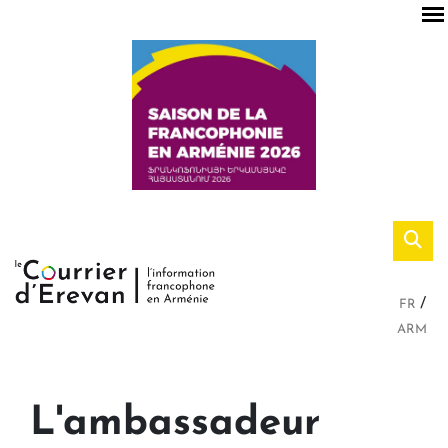
FR
ARM
L'ambassadeur