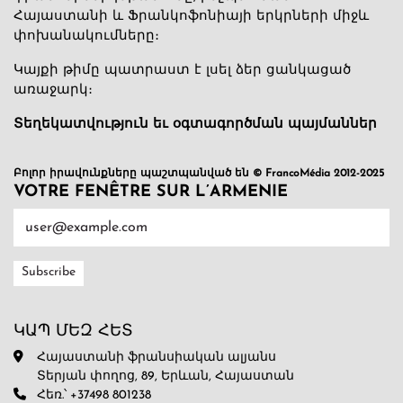
Հայաստանի և Ֆրանկոֆոնիայի երկրների միջև
փոխանակումները։
Կայքի թիմը պատրաստ է լսել ձեր ցանկացած
առաջարկ։
Տեղեկատվություն եւ օգտագործման պայմաններ
Բոլոր իրավունքները պաշտպանված են © FrancoMédia 2012-2025
VOTRE FENÊTRE SUR L’ARMENIE
ԿԱՊ ՄԵԶ ՀԵՏ
Հայաստանի ֆրանսիական ալյանս
Տերյան փողոց, 89, Երևան, Հայաստան
Հեռ.՝ +37498 801238