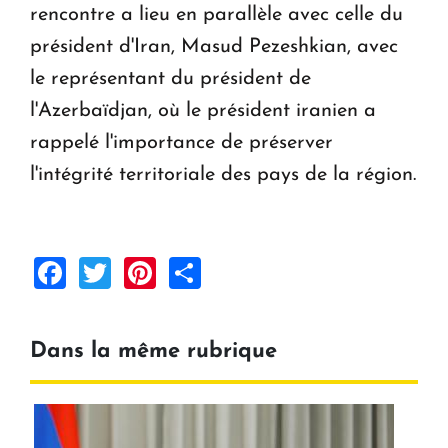
rencontre a lieu en parallèle avec celle du
président d'Iran, Masud Pezeshkian, avec
le représentant du président de
l'Azerbaïdjan, où le président iranien a
rappelé l'importance de préserver
l'intégrité territoriale des pays de la région.
Facebook
Twitter
Pinterest
Share
Dans la même rubrique