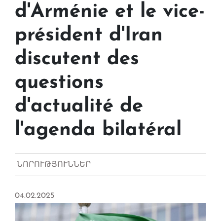
d'Arménie et le vice-
président d'Iran
discutent des
questions
d'actualité de
l'agenda bilatéral
ՆՈՐՈՒԹՅՈՒՆՆԵՐ
04.02.2025