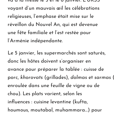
va à la messe le 5 et le 6 janvier. L’URSS
voyant d’un mauvais œil les célébrations
religieuses, l’emphase était mise sur le
réveillon du Nouvel An, qui est devenue
une fête familiale et l’est restée pour
l’Arménie indépendante.
Le 5 janvier, les supermarchés sont saturés,
donc les hôtes doivent s’organiser en
avance pour préparer la tablée : cuisse de
porc,
khorovats
(grillades),
dolmas
et
sarmas
(
enroulée dans une feuille de vigne ou de
chou). Les plats varient, selon les
influences : cuisine levantine (kufta,
houmous, moutabal, muhammara…) pour