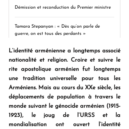
Démission et reconduction du Premier ministre
Tamara Stepanyan : « Dès qu’on parle de
guerre, on est tous des perdants »
L’identité arménienne a longtemps associé
" Tant qu'il n'existe pas d'alternative concrète, la
nationalité et religion. Croire et suivre le
question d'un référendum ne se pose pas. "
rite apostolique arménien fut longtemps
une tradition universelle pour tous les
KASA : 30 ans d'audace, de résilience et d'avenir
en Arménie
Arméniens. Mais au cours du XXe siècle, les
déplacements de population à travers le
Le premier hôtel Hyatt Regency d'Arménie
monde suivant le génocide arménien (1915-
ouvrira ses portes à Dilijan
1923), le joug de l’URSS et la
mondialisation ont ouvert l’identité