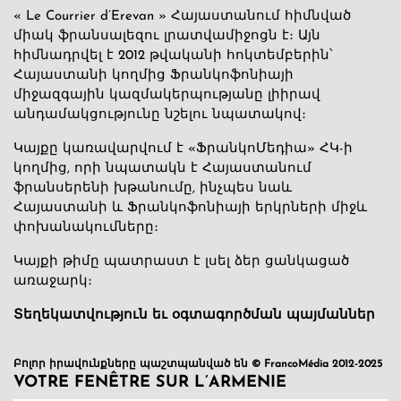
« Le Courrier d’Erevan » Հայաստանում հիմնված
միակ ֆրանսալեզու լրատվամիջոցն է։ Այն
հիմնադրվել է 2012 թվականի հոկտեմբերին՝
Հայաստանի կողմից Ֆրանկոֆոնիայի
միջազգային կազմակերպությանը լիիրավ
անդամակցությունը նշելու նպատակով։
Կայքը կառավարվում է «ՖրանկոՄեդիա» ՀԿ-ի
կողմից, որի նպատակն է Հայաստանում
ֆրանսերենի խթանումը, ինչպես նաև
Հայաստանի և Ֆրանկոֆոնիայի երկրների միջև
փոխանակումները։
Կայքի թիմը պատրաստ է լսել ձեր ցանկացած
առաջարկ։
Տեղեկատվություն եւ օգտագործման պայմաններ
Բոլոր իրավունքները պաշտպանված են © FrancoMédia 2012-2025
VOTRE FENÊTRE SUR L’ARMENIE