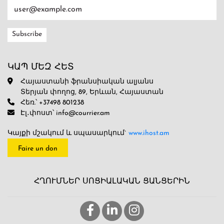
ԿԱՊ ՄԵԶ ՀԵՏ
Հայաստանի ֆրանսիական ալյանս
Տերյան փողոց, 89, Երևան, Հայաստան
Հեռ.՝ +37498 801238
Էլ․փոստ՝ info@courrier.am
Կայքի մշակում և սպասարկում`
www.ihost.am
Faire un don
ՀՂՈՒՄՆԵՐ ՍՈՑԻԱԼԱԿԱՆ ՑԱՆՑԵՐԻՆ