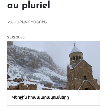
au pluriel
ՀԱՍԱՐԱԿՈՒԹՅՈՒՆ
25.12.2025
Վերջին հրապարակումները