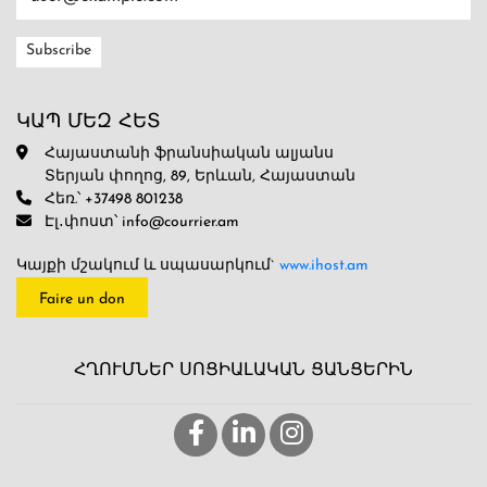
ԿԱՊ ՄԵԶ ՀԵՏ
Հայաստանի ֆրանսիական ալյանս
Տերյան փողոց, 89, Երևան, Հայաստան
Հեռ.՝ +37498 801238
Էլ․փոստ՝ info@courrier.am
Կայքի մշակում և սպասարկում`
www.ihost.am
Faire un don
ՀՂՈՒՄՆԵՐ ՍՈՑԻԱԼԱԿԱՆ ՑԱՆՑԵՐԻՆ