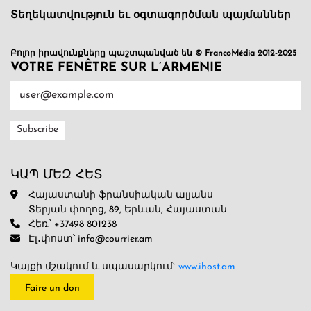
Տեղեկատվություն եւ օգտագործման պայմաններ
Բոլոր իրավունքները պաշտպանված են © FrancoMédia 2012-2025
VOTRE FENÊTRE SUR L’ARMENIE
ԿԱՊ ՄԵԶ ՀԵՏ
Հայաստանի ֆրանսիական ալյանս
Տերյան փողոց, 89, Երևան, Հայաստան
Հեռ.՝ +37498 801238
Էլ․փոստ՝ info@courrier.am
Կայքի մշակում և սպասարկում`
www.ihost.am
Faire un don