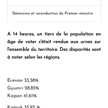
Démission et reconduction du Premier ministre
Tamara Stepanyan : « Dès qu’on parle de
A 14 heures, un tiers de la population en
guerre, on est tous des perdants »
âge de voter s'était rendue aux urnes sur
l'ensemble du territoire. Des disparités sont
" Tant qu'il n'existe pas d'alternative concrète, la
à noter selon les régions.
question d'un référendum ne se pose pas. "
KASA : 30 ans d'audace, de résilience et d'avenir
en Arménie
Erevan 33,38%
Gyumri 28,85%
Le premier hôtel Hyatt Regency d'Arménie
Kapan 41,61%
ouvrira ses portes à Dilijan
Kotayk 35,95 %