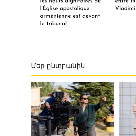
les hauts dignitaires de
entre N
l'Église apostolique
Vladimi
arménienne est devant
le tribunal
Մեր ընտրանին