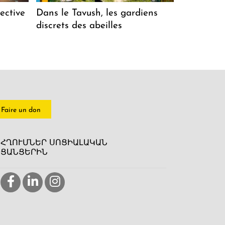
ective
Dans le Tavush, les gardiens
discrets des abeilles
Faire un don
ՀՂՈՒՄՆԵՐ ՍՈՑԻԱԼԱԿԱՆ
ՑԱՆՑԵՐԻՆ