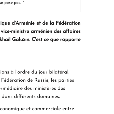
se pose pas. "
blique d'Arménie et de la Fédération
KASA : 30 ans d'audace, de résilience et
 vice-ministre arménien des affaires
d'avenir en Arménie
khail Galuzin. C'est ce que rapporte
Le premier hôtel Hyatt Regency
d'Arménie ouvrira ses portes à Dilijan
ons à l'ordre du jour bilatéral.
Fédération de Russie, les parties
termédiaire des ministères des
e dans différents domaines.
 économique et commerciale entre