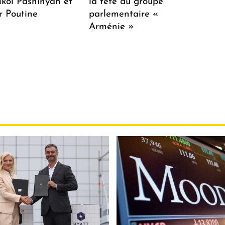
ikol Pashinyan et
la tête du groupe
r Poutine
parlementaire «
Arménie »