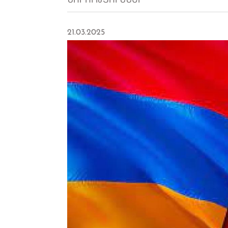
ՆՈՐՈՒԹՅՈՒՆՆԵՐ
21.03.2025