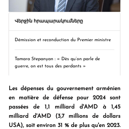
Վերջին հրապարակումները
Démission et reconduction du Premier ministre
Tamara Stepanyan : « Dès qu’on parle de
guerre, on est tous des perdants »
" Tant qu'il n'existe pas d'alternative concrète, la
Les dépenses du gouvernement arménien
question d'un référendum ne se pose pas. "
en matière de défense pour 2024 sont
passées de 1,1 milliard d'AMD à 1,45
KASA : 30 ans d'audace, de résilience et d'avenir
milliard d'AMD (3,7 millions de dollars
en Arménie
USA), soit environ 31 % de plus qu'en 2023.