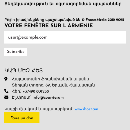
Տեղեկատվություն եւ օգտագործման պայմաններ
Բոլոր իրավունքները պաշտպանված են © FrancoMédia 2012-2025
VOTRE FENÊTRE SUR L’ARMENIE
ԿԱՊ ՄԵԶ ՀԵՏ
Հայաստանի ֆրանսիական ալյանս
Տերյան փողոց, 89, Երևան, Հայաստան
Հեռ.՝ +37498 801238
Էլ․փոստ՝ info@courrier.am
Կայքի մշակում և սպասարկում`
www.ihost.am
Faire un don