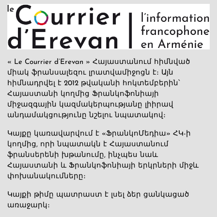
« Le Courrier d’Erevan » Հայաստանում հիմնված
միակ ֆրանսալեզու լրատվամիջոցն է։ Այն
հիմնադրվել է 2012 թվականի հոկտեմբերին՝
Հայաստանի կողմից Ֆրանկոֆոնիայի
միջազգային կազմակերպությանը լիիրավ
անդամակցությունը նշելու նպատակով։
Կայքը կառավարվում է «ՖրանկոՄեդիա» ՀԿ-ի
կողմից, որի նպատակն է Հայաստանում
ֆրանսերենի խթանումը, ինչպես նաև
Հայաստանի և Ֆրանկոֆոնիայի երկրների միջև
փոխանակումները։
Կայքի թիմը պատրաստ է լսել ձեր ցանկացած
առաջարկ։