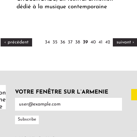
dédié à la musique contemporaine
‹ précédent
34
35
36
37
38
39
40
41
42
suivant ›
VOTRE FENÊTRE SUR L’ARMENIE