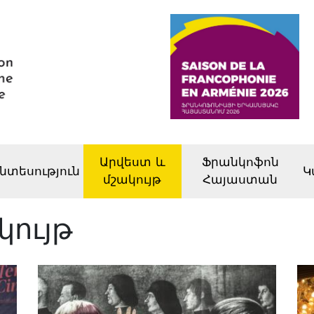
Արվեստ և
Ֆրանկոֆոն
նտեսություն
Կ
մշակույթ
Հայաստան
կույթ