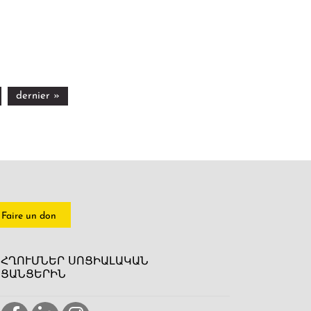
dernier »
Faire un don
ՀՂՈՒՄՆԵՐ ՍՈՑԻԱԼԱԿԱՆ
ՑԱՆՑԵՐԻՆ