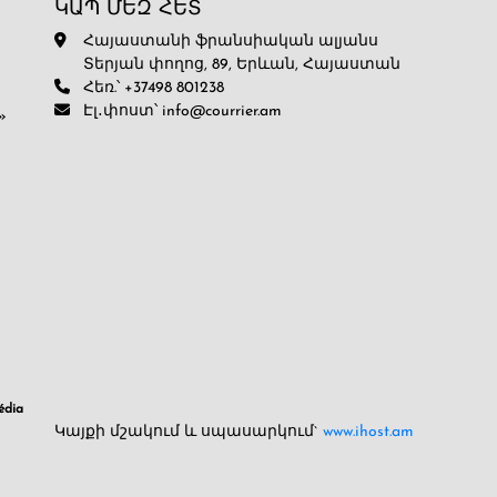
ԿԱՊ ՄԵԶ ՀԵՏ
Հայաստանի ֆրանսիական ալյանս
Տերյան փողոց, 89, Երևան, Հայաստան
Հեռ.՝ +37498 801238
Էլ․փոստ՝ info@courrier.am
»
dia
Կայքի մշակում և սպասարկում`
www.ihost.am