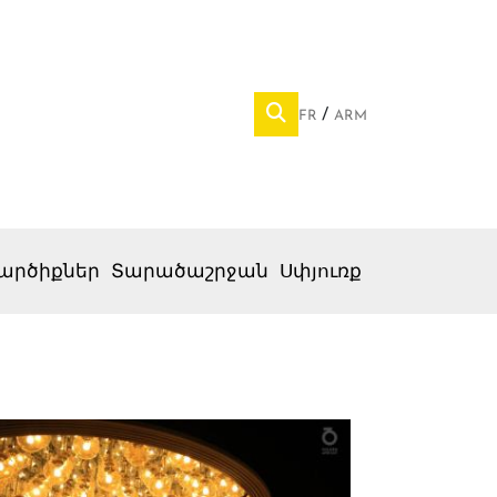
FR
ARM
արծիքներ
Տարածաշրջան
Սփյուռք