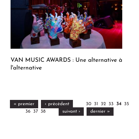
VAN MUSIC AWARDS : Une alternative à
l'alternative
« premier
‹ précédent
30
31
32
33
34
35
36
37
38
suivant ›
dernier »