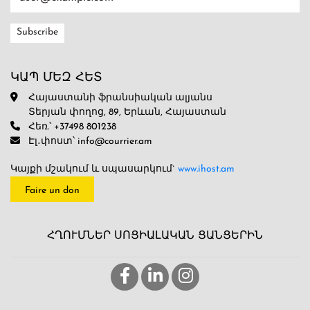
ԿԱՊ ՄԵԶ ՀԵՏ
Հայաստանի ֆրանսիական ալյանս
Տերյան փողոց, 89, Երևան, Հայաստան
Հեռ.՝ +37498 801238
Էլ․փոստ՝ info@courrier.am
Կայքի մշակում և սպասարկում`
www.ihost.am
Faire un don
ՀՂՈՒՄՆԵՐ ՍՈՑԻԱԼԱԿԱՆ ՑԱՆՑԵՐԻՆ