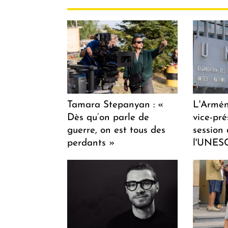
Tamara Stepanyan : «
L'Armén
Dès qu’on parle de
vice-pré
guerre, on est tous des
session
perdants »
l'UNES