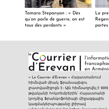
Tamara Stepanyan : « Dès
Le pre
qu’on parle de guerre, on est
Regenc
tous des perdants »
portes
« Le Courrier d’Erevan » Հայաստանում
հիմնված միակ ֆրանսալեզու
լրատվամիջոցն է։ Այն հիմնադրվել է 2012
թվականի հոկտեմբերին՝ Հայաստանի
կողմից Ֆրանկոֆոնիայի միջազգային
կազմակերպությանը լիիրավ