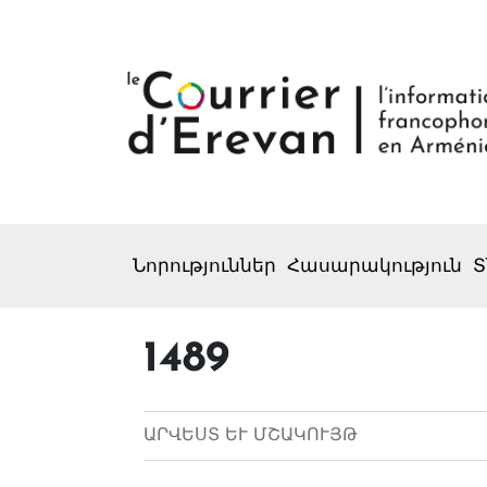
Նորություններ
Հասարակություն
Տ
1489
ԱՐՎԵՍՏ ԵՒ ՄՇԱԿՈՒՅԹ