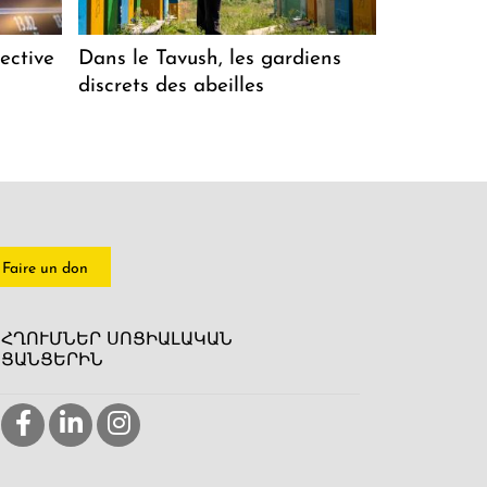
ective
Dans le Tavush, les gardiens
discrets des abeilles
Faire un don
ՀՂՈՒՄՆԵՐ ՍՈՑԻԱԼԱԿԱՆ
ՑԱՆՑԵՐԻՆ