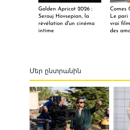
Golden Apricot 2026 :
Comes C
Serouj Hovsepian, la
Le pari 
révélation d'un cinéma
vrai fi
intime
des ama
Մեր ընտրանին