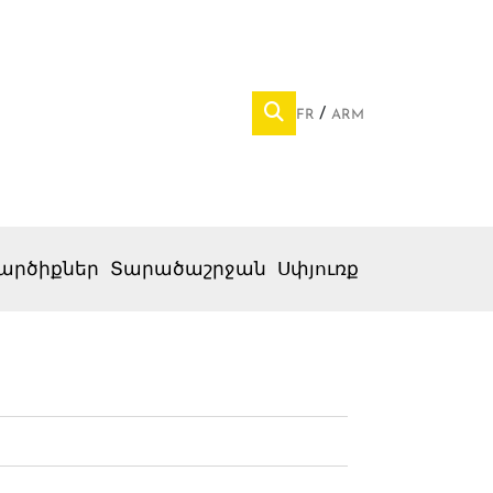
FR
ARM
արծիքներ
Տարածաշրջան
Սփյուռք