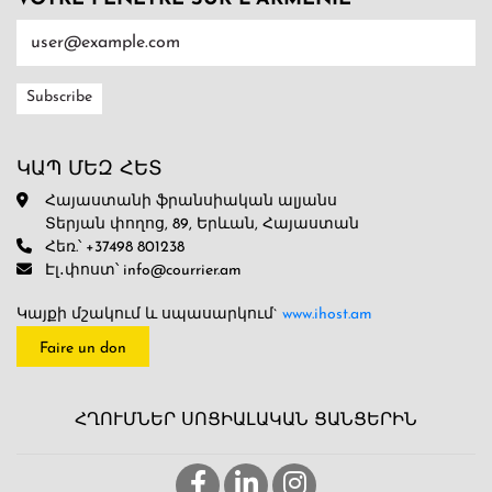
ԿԱՊ ՄԵԶ ՀԵՏ
Հայաստանի ֆրանսիական ալյանս
Տերյան փողոց, 89, Երևան, Հայաստան
Հեռ.՝ +37498 801238
Էլ․փոստ՝ info@courrier.am
Կայքի մշակում և սպասարկում`
www.ihost.am
Faire un don
ՀՂՈՒՄՆԵՐ ՍՈՑԻԱԼԱԿԱՆ ՑԱՆՑԵՐԻՆ