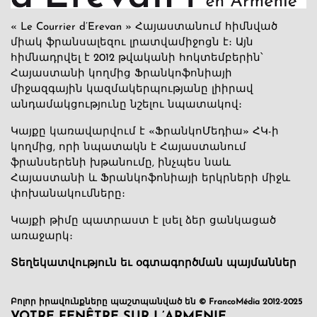
« Le Courrier d’Erevan » Հայաստանում հիմնված
միակ ֆրանսալեզու լրատվամիջոցն է։ Այն
հիմնադրվել է 2012 թվականի հոկտեմբերին՝
Հայաստանի կողմից Ֆրանկոֆոնիայի
միջազգային կազմակերպությանը լիիրավ
անդամակցությունը նշելու նպատակով։
Կայքը կառավարվում է «ՖրանկոՄեդիա» ՀԿ-ի
կողմից, որի նպատակն է Հայաստանում
ֆրանսերենի խթանումը, ինչպես նաև
Հայաստանի և Ֆրանկոֆոնիայի երկրների միջև
փոխանակումները։
Կայքի թիմը պատրաստ է լսել ձեր ցանկացած
առաջարկ։
Տեղեկատվություն եւ օգտագործման պայմաններ
Բոլոր իրավունքները պաշտպանված են © FrancoMédia 2012-2025
VOTRE FENÊTRE SUR L’ARMENIE