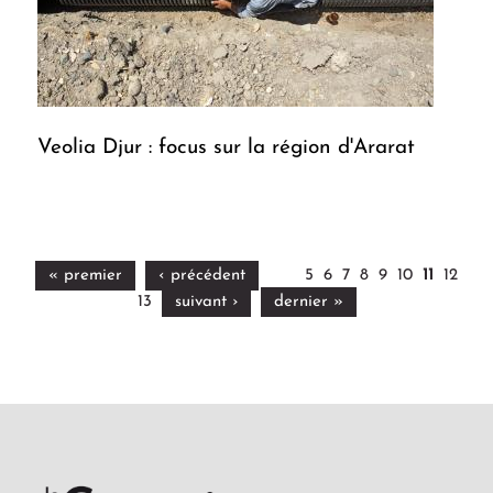
Veolia Djur : focus sur la région d'Ararat
« premier
‹ précédent
5
6
7
8
9
10
11
12
13
suivant ›
dernier »