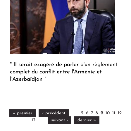
" Il serait exagéré de parler d'un règlement
complet du conflit entre l'Arménie et
l'Azerbaïdjan "
« premier
‹ précédent
5
6
7
8
9
10
11
12
13
suivant ›
dernier »