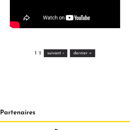
1
2
suivant ›
dernier »
Partenaires