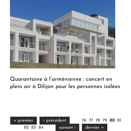
Quarantaine à l’arménienne : concert en
plein air à Dilijan pour les personnes isolées
« premier
‹ précédent
76
77
78
79
80
81
82
83
84
suivant ›
dernier »