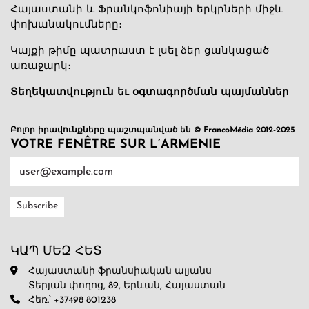
Հայաստանի և Ֆրանկոֆոնիայի երկրների միջև
փոխանակումները։
Կայքի թիմը պատրաստ է լսել ձեր ցանկացած
առաջարկ։
Տեղեկատվություն եւ օգտագործման պայմաններ
Բոլոր իրավունքները պաշտպանված են © FrancoMédia 2012-2025
VOTRE FENÊTRE SUR L’ARMENIE
ԿԱՊ ՄԵԶ ՀԵՏ
Հայաստանի ֆրանսիական ալյանս
Տերյան փողոց, 89, Երևան, Հայաստան
Հեռ.՝ +37498 801238