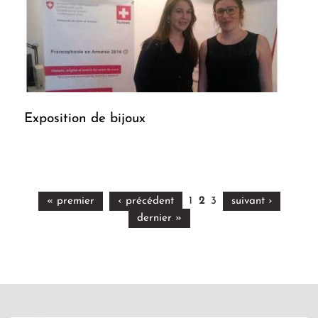
Exposition de bijoux
« premier
‹ précédent
1
2
3
suivant ›
dernier »