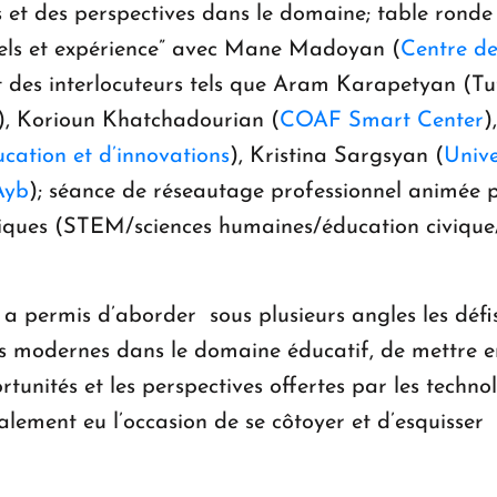
et des perspectives dans le domaine; table ronde i
tuels et expérience” avec Mane Madoyan (
Centre de
e et des interlocuteurs tels que Aram Karapetyan 
”), Korioun Khatchadourian (
COAF Smart Center
)
cation et d’innovations
), Kristina Sargsyan (
Unive
Ayb
); séance de réseautage professionnel animée
tiques (STEM/sciences humaines/éducation civique/
 a permis d’aborder sous plusieurs angles les défis
s modernes dans le domaine éducatif, de mettre en
rtunités et les perspectives offertes par les techn
galement eu l’occasion de se côtoyer et d’esquisse