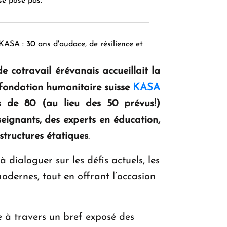
se pose pas. "
KASA : 30 ans d'audace, de résilience et
d'avenir en Arménie
de cotravail érévanais accueillait la
a fondation humanitaire suisse
KASA
Le premier hôtel Hyatt Regency
s de 80 (au lieu des 50 prévus!)
d'Arménie ouvrira ses portes à Dilijan
eignants, des experts en éducation,
structures étatiques
.
dialoguer sur les défis actuels, les
odernes, tout en offrant l’occasion
e à travers un bref exposé des