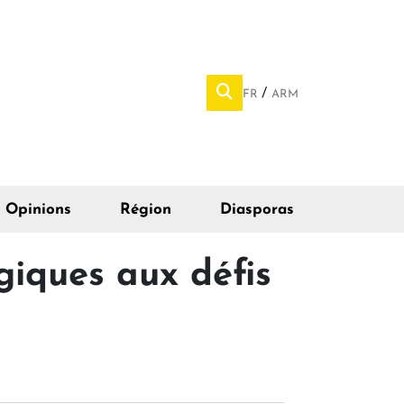
FR
ARM
Opinions
Région
Diasporas
iques aux défis