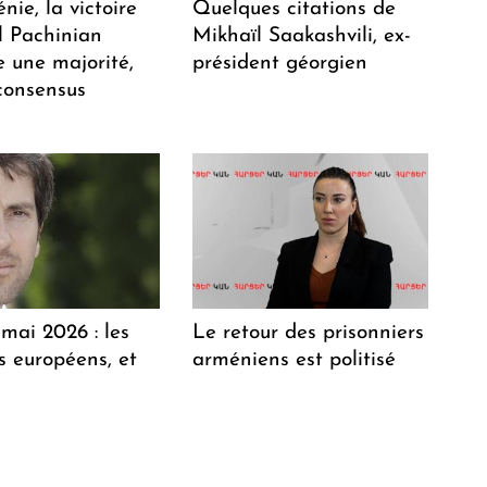
ie, la victoire
Quelques citations de
l Pachinian
Mikhaïl Saakashvili, ex-
e une majorité,
président géorgien
consensus
mai 2026 : les
Le retour des prisonniers
 européens, et
arméniens est politisé
?