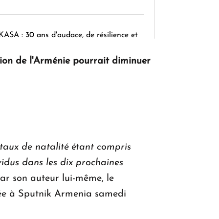
KASA : 30 ans d'audace, de résilience et
d'avenir en Arménie
ion de l'Arménie pourrait diminuer
Le premier hôtel Hyatt Regency
d'Arménie ouvrira ses portes à Dilijan
 taux de natalité étant compris
vidus dans les dix prochaines
ar son auteur lui-même, le
nnée à Sputnik Armenia samedi