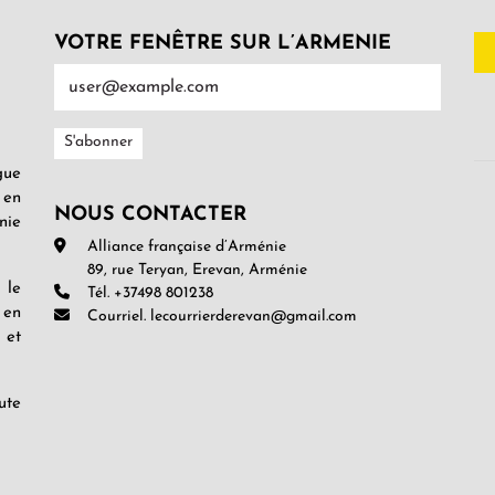
VOTRE FENÊTRE SUR L’ARMENIE
gue
 en
NOUS CONTACTER
nie
Alliance française d’Arménie
89, rue Teryan, Erevan, Arménie
 le
Tél. +37498 801238
 en
Courriel. lecourrierderevan@gmail.com
 et
ute