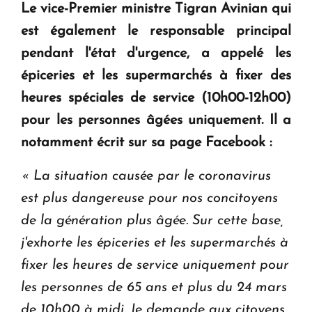
Le vice-Premier ministre Tigran Avinian qui
est également le responsable principal
KASA : 30 ans d'audace, de résilience et d'avenir
pendant l'état d'urgence, a appelé les
en Arménie
épiceries et les supermarchés à fixer des
heures spéciales de service (10h00-12h00)
Le premier hôtel Hyatt Regency d'Arménie
pour les personnes âgées uniquement. Il a
ouvrira ses portes à Dilijan
notamment écrit sur sa page Facebook :
« La situation causée par le coronavirus
est plus dangereuse pour nos concitoyens
de la génération plus âgée. Sur cette base,
j'exhorte les épiceries et les supermarchés à
fixer les heures de service uniquement pour
les personnes de 65 ans et plus du 24 mars
de 10h00 à midi.
Je demande aux citoyens