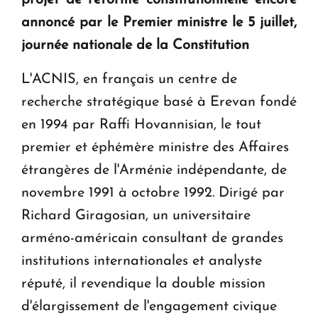
projet de réforme constitutionnelle encore
annoncé par le Premier ministre le 5 juillet,
Le premier hôtel Hyatt Regency d'Arménie
journée nationale de la Constitution
ouvrira ses portes à Dilijan
L'ACNIS, en français un centre de
recherche stratégique basé à Erevan fondé
en 1994 par Raffi Hovannisian, le tout
premier et éphémère ministre des Affaires
étrangères de l'Arménie indépendante, de
novembre 1991 à octobre 1992. Dirigé par
Richard Giragosian, un universitaire
arméno-américain consultant de grandes
institutions internationales et analyste
réputé, il revendique la double mission
d'élargissement de l'engagement civique