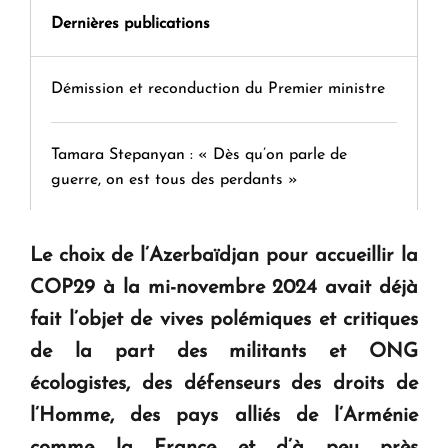
Dernières publications
Démission et reconduction du Premier ministre
Tamara Stepanyan : « Dès qu’on parle de
guerre, on est tous des perdants »
" Tant qu'il n'existe pas d'alternative concrète, la
Le choix de l’Azerbaïdjan pour accueillir la
question d'un référendum ne se pose pas. "
COP29 à la mi-novembre 2024 avait déjà
fait l’objet de vives polémiques et critiques
KASA : 30 ans d'audace, de résilience et d'avenir
de la part des militants et ONG
en Arménie
écologistes, des défenseurs des droits de
l’Homme, des pays alliés de l’Arménie
Le premier hôtel Hyatt Regency d'Arménie
comme la France et d’à peu près