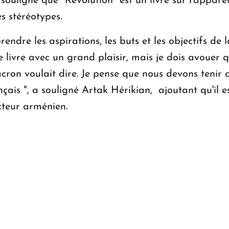
a souligné que "Revolution" est un livre sur l'appar
s stéréotypes.
endre les aspirations, les buts et les objectifs d
 livre avec un grand plaisir, mais je dois avouer que
on voulait dire. Je pense que nous devons tenir c
nçais ", a souligné Artak Hérikian, ajoutant qu'il 
ecteur arménien.