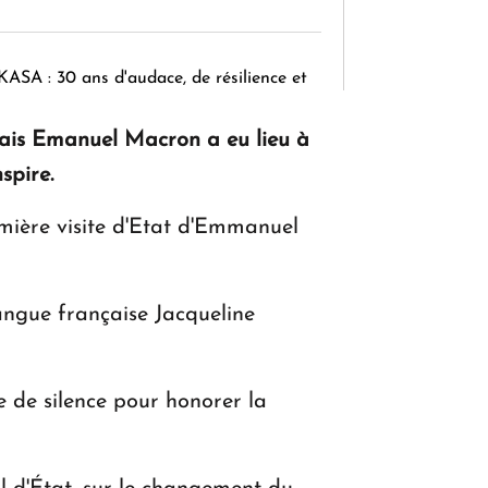
KASA : 30 ans d'audace, de résilience et
d'avenir en Arménie
çais Emanuel Macron a eu lieu à
spire.
Le premier hôtel Hyatt Regency
emière visite d'Etat d'Emmanuel
d'Arménie ouvrira ses portes à Dilijan
langue française Jacqueline
de silence pour honorer la