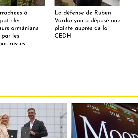
arrachées à
La défense de Ruben
at : les
Vardanyan a déposé une
teurs arméniens
plainte auprès de la
 par les
CEDH
ions russes