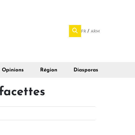
FR
ARM
Opinions
Région
Diasporas
 facettes