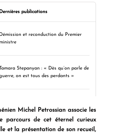
Dernières publications
Démission et reconduction du Premier
ministre
Tamara Stepanyan : « Dès qu’on parle de
guerre, on est tous des perdants »
" Tant qu'il n'existe pas d'alternative
ménien Michel Petrossian associe les
concrète, la question d'un référendum ne
se pose pas. "
le parcours de cet éternel curieux
e et la présentation de son recueil,