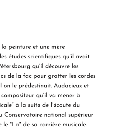
KASA : 30 ans d'audace, de résilience et
d'avenir en Arménie
Le premier hôtel Hyatt Regency
 la peinture et une mère
d'Arménie ouvrira ses portes à Dilijan
s études scientifiques qu’il avait
étersbourg qu’il découvre les
cs de la fac pour gratter les cordes
 on le prédestinait. Audacieux et
e compositeur qu’il va mener à
cale” à la suite de l’écoute du
au Conservatoire national supérieur
le "La" de sa carrière musicale.