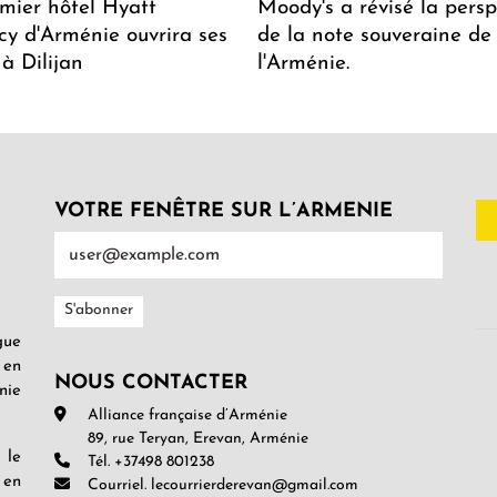
mier hôtel Hyatt
Moody's a révisé la persp
y d'Arménie ouvrira ses
de la note souveraine de
 à Dilijan
l'Arménie.
VOTRE FENÊTRE SUR L’ARMENIE
gue
 en
NOUS CONTACTER
nie
Alliance française d’Arménie
89, rue Teryan, Erevan, Arménie
 le
Tél. +37498 801238
 en
Courriel. lecourrierderevan@gmail.com