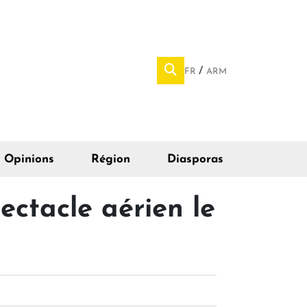
FR
ARM
Opinions
Région
Diasporas
ectacle aérien le