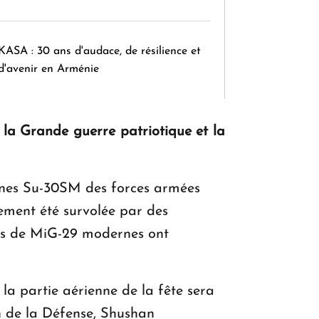
KASA : 30 ans d'audace, de résilience et
d'avenir en Arménie
 la Grande guerre patriotique et la
Le premier hôtel Hyatt Regency
d'Arménie ouvrira ses portes à Dilijan
ernes Su-30SM des forces armées
ement été survolée par des
tes de MiG-29 modernes ont
 la partie aérienne de la fête sera
en de la Défense, Shushan